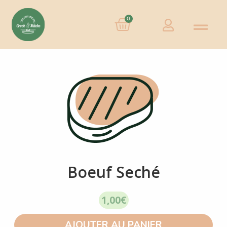
0
Boeuf Seché
1,00
€
AJOUTER AU PANIER